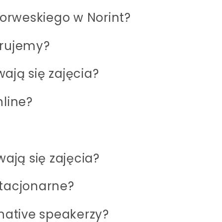
 norweskiego w Norint?
erujemy?
ają się zajęcia?
nline?
wają się zajęcia?
stacjonarne?
 native speakerzy?