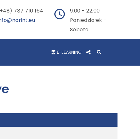
+48) 787 710 164
9:00 - 22:00
nfo@norint.eu
Poniedziałek -
Sobota
E-LEARNING
we