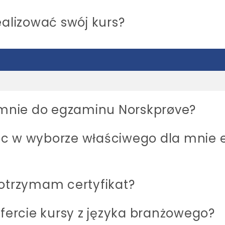
ealizować swój kurs?
e mnie do egzaminu Norskprøve?
oc w wyborze właściwego dla mnie 
 otrzymam certyfikat?
ofercie kursy z języka branżowego?