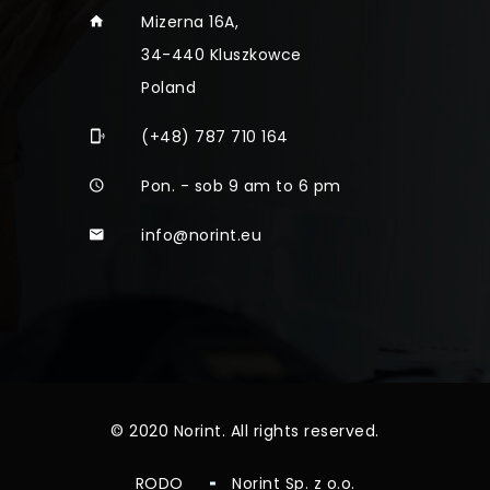
Mizerna 16A,
34-440 Kluszkowce
Poland
(+48) 787 710 164
Pon. - sob 9 am to 6 pm
info@norint.eu
© 2020 Norint. All rights reserved.
RODO
Norint Sp. z o.o.