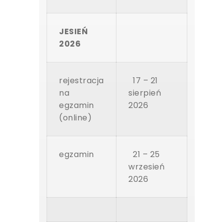
JESIEŃ
2026
rejestracja
17 – 21
na
sierpień
egzamin
2026
(online)
egzamin
21 – 25
wrzesień
2026