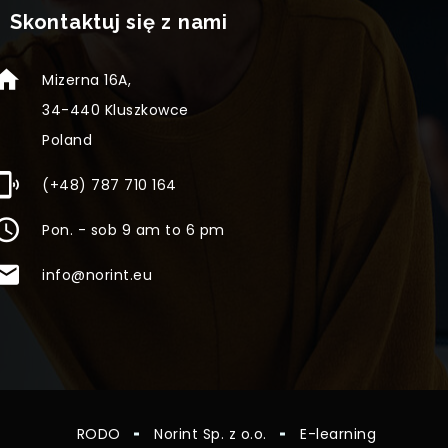
Skontaktuj się z nami
Mizerna 16A,
34-440 Kluszkowce
Poland
(+48) 787 710 164
Pon. - sob 9 am to 6 pm
info@norint.eu
RODO
Norint Sp. z o.o.
E-learning