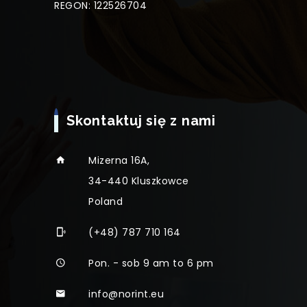
REGON: 122526704
Skontaktuj się z nami
Mizerna 16A,
34-440 Kluszkowce
Poland
(+48) 787 710 164
Pon. - sob 9 am to 6 pm
info@norint.eu